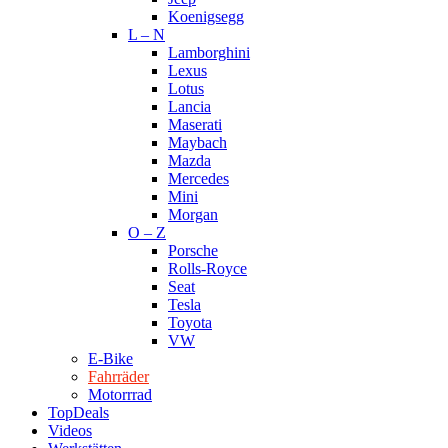
Koenigsegg
L – N
Lamborghini
Lexus
Lotus
Lancia
Maserati
Maybach
Mazda
Mercedes
Mini
Morgan
O – Z
Porsche
Rolls-Royce
Seat
Tesla
Toyota
VW
E-Bike
Fahrräder
Motorrrad
TopDeals
Videos