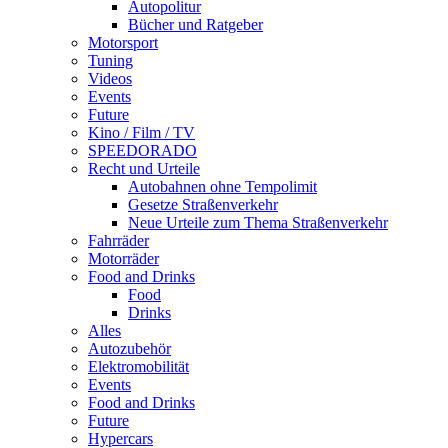
Autopolitur
Bücher und Ratgeber
Motorsport
Tuning
Videos
Events
Future
Kino / Film / TV
SPEEDORADO
Recht und Urteile
Autobahnen ohne Tempolimit
Gesetze Straßenverkehr
Neue Urteile zum Thema Straßenverkehr
Fahrräder
Motorräder
Food and Drinks
Food
Drinks
Alles
Autozubehör
Elektromobilität
Events
Food and Drinks
Future
Hypercars