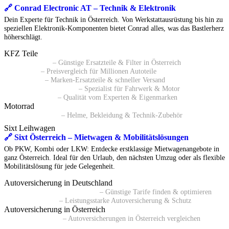
🔗 Conrad Electronic AT – Technik & Elektronik
Dein Experte für Technik in Österreich. Von Werkstattausrüstung bis hin zu
speziellen Elektronik-Komponenten bietet Conrad alles, was das Bastlerherz
höherschlägt.
KFZ Teile
🔗 Pkwteile AT
– Günstige Ersatzteile & Filter in Österreich
🔗 Daparto
– Preisvergleich für Millionen Autoteile
🔗 kfzteile24
– Marken-Ersatzteile & schneller Versand
🔗 Autoersatzteile24 AT
– Spezialist für Fahrwerk & Motor
🔗 ATP Autoteile
– Qualität vom Experten & Eigenmarken
Motorrad
🔗 Polo Motorrad
– Helme, Bekleidung & Technik-Zubehör
Sixt Leihwagen
🔗 Sixt Österreich – Mietwagen & Mobilitätslösungen
Ob PKW, Kombi oder LKW: Entdecke erstklassige Mietwagenangebote in
ganz Österreich. Ideal für den Urlaub, den nächsten Umzug oder als flexible
Mobilitätslösung für jede Gelegenheit.
Autoversicherung in Deutschland
🔗 Kfz-Versicherungsvergleich
– Günstige Tarife finden & optimieren
🔗 BavariaDirekt
– Leistungsstarke Autoversicherung & Schutz
Autoversicherung in Österreich
🔗 durchblicker.at
– Autoversicherungen in Österreich vergleichen