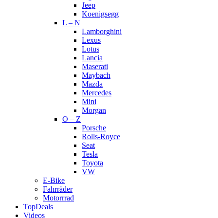
Jeep
Koenigsegg
L – N
Lamborghini
Lexus
Lotus
Lancia
Maserati
Maybach
Mazda
Mercedes
Mini
Morgan
O – Z
Porsche
Rolls-Royce
Seat
Tesla
Toyota
VW
E-Bike
Fahrräder
Motorrrad
TopDeals
Videos