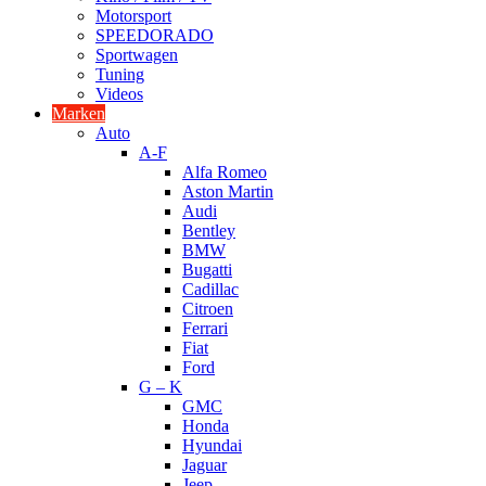
Motorsport
SPEEDORADO
Sportwagen
Tuning
Videos
Marken
Auto
A-F
Alfa Romeo
Aston Martin
Audi
Bentley
BMW
Bugatti
Cadillac
Citroen
Ferrari
Fiat
Ford
G – K
GMC
Honda
Hyundai
Jaguar
Jeep