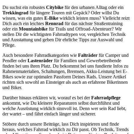
Du suchst ein robustes
Citybike
für den urbanen Alltag oder ein
Trekkingrad
für längere Touren mit Gepäck? Oder willst Du
wissen, was ein gutes
E-Bike
wirklich leisten muss? Vielleicht reizt
Dich auch ein leichtes
Rennrad
für das nächste Straßentraining
oder ein
Mountainbike
für Trails und Offroad-Abenteuer? Wir
stellen Dir die wichtigsten Fahrradtypen vor, vergleichen Technik
und Ausstattung und geben Dir ehrliche Tipps zur Auswahl und
Pflege.
Auch besondere Fahrradkategorien wie
Falträder
für Camper und
Pendler oder
Lastenräder
für Familien und Gewerbetreibende
finden bei uns ihren Platz. Du bekommst bei uns fundierte Infos zu
Rahmenmaterialien, Schaltungen, Bremsen, Akku-Leistung bei E-
Bikes sowie zur optimalen Passform Deines Rads. Unsere Artikel
richten sich sowohl an Einsteiger als auch an erfahrene Bikerinnen
und Biker.
Darüber hinaus erklären wir, worauf es bei der
Fahrradpflege
ankommt, wie Du kleinere Reparaturen selbst durchführst und
welche Ausrüstung wirklich sinnvoll ist. Denn wer sein Rad liebt,
der wartet – und fährt einfach länger und sicherer.
Stöbere durch unsere Beiträge, lass Dich inspirieren und finde
heraus, welches Fahrrad wirklich zu Dir passt. Ob Technik, Trends