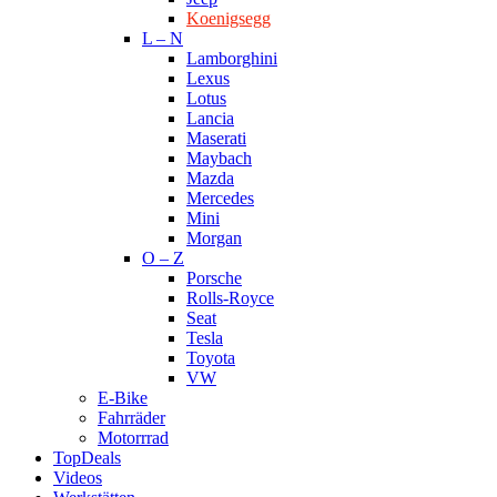
Koenigsegg
L – N
Lamborghini
Lexus
Lotus
Lancia
Maserati
Maybach
Mazda
Mercedes
Mini
Morgan
O – Z
Porsche
Rolls-Royce
Seat
Tesla
Toyota
VW
E-Bike
Fahrräder
Motorrrad
TopDeals
Videos