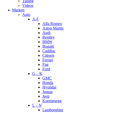
Tuning
Videos
Marken
Auto
A-F
Alfa Romeo
Aston Martin
Audi
Bentley
BMW
Bugatti
Cadillac
Citroen
Ferrari
Fiat
Ford
G – K
GMC
Honda
Hyundai
Jaguar
Jeep
Koenigsegg
L – N
Lamborghini