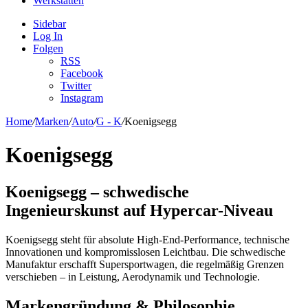
Werkstätten
Sidebar
Log In
Folgen
RSS
Facebook
Twitter
Instagram
Home
/
Marken
/
Auto
/
G - K
/
Koenigsegg
Koenigsegg
Koenigsegg – schwedische
Ingenieurskunst auf Hypercar-Niveau
Koenigsegg steht für absolute High-End-Performance, technische
Innovationen und kompromisslosen Leichtbau. Die schwedische
Manufaktur erschafft Supersportwagen, die regelmäßig Grenzen
verschieben – in Leistung, Aerodynamik und Technologie.
Markengründung & Philosophie