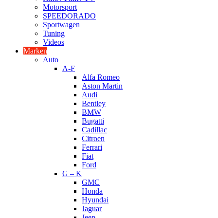
Motorsport
SPEEDORADO
Sportwagen
Tuning
Videos
Marken
Auto
A-F
Alfa Romeo
Aston Martin
Audi
Bentley
BMW
Bugatti
Cadillac
Citroen
Ferrari
Fiat
Ford
G – K
GMC
Honda
Hyundai
Jaguar
Jeep