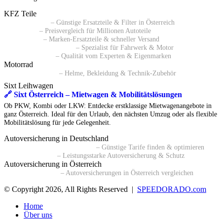
KFZ Teile
🔗 Pkwteile AT
– Günstige Ersatzteile & Filter in Österreich
🔗 Daparto
– Preisvergleich für Millionen Autoteile
🔗 kfzteile24
– Marken-Ersatzteile & schneller Versand
🔗 Autoersatzteile24 AT
– Spezialist für Fahrwerk & Motor
🔗 ATP Autoteile
– Qualität vom Experten & Eigenmarken
Motorrad
🔗 Polo Motorrad
– Helme, Bekleidung & Technik-Zubehör
Sixt Leihwagen
🔗 Sixt Österreich – Mietwagen & Mobilitätslösungen
Ob PKW, Kombi oder LKW: Entdecke erstklassige Mietwagenangebote in
ganz Österreich. Ideal für den Urlaub, den nächsten Umzug oder als flexible
Mobilitätslösung für jede Gelegenheit.
Autoversicherung in Deutschland
🔗 Kfz-Versicherungsvergleich
– Günstige Tarife finden & optimieren
🔗 BavariaDirekt
– Leistungsstarke Autoversicherung & Schutz
Autoversicherung in Österreich
🔗 durchblicker.at
– Autoversicherungen in Österreich vergleichen
© Copyright 2026, All Rights Reserved |
SPEEDORADO.com
Home
Über uns