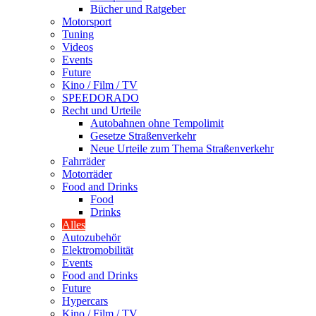
Bücher und Ratgeber
Motorsport
Tuning
Videos
Events
Future
Kino / Film / TV
SPEEDORADO
Recht und Urteile
Autobahnen ohne Tempolimit
Gesetze Straßenverkehr
Neue Urteile zum Thema Straßenverkehr
Fahrräder
Motorräder
Food and Drinks
Food
Drinks
Alles
Autozubehör
Elektromobilität
Events
Food and Drinks
Future
Hypercars
Kino / Film / TV