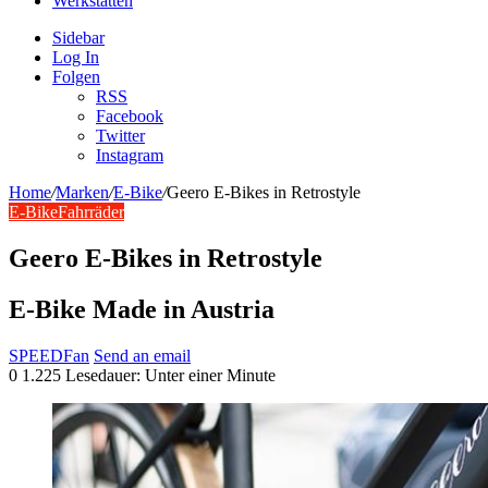
Werkstätten
Sidebar
Log In
Folgen
RSS
Facebook
Twitter
Instagram
Home
/
Marken
/
E-Bike
/
Geero E-Bikes in Retrostyle
E-Bike
Fahrräder
Geero E-Bikes in Retrostyle
E-Bike Made in Austria
SPEEDFan
Send an email
0
1.225
Lesedauer: Unter einer Minute