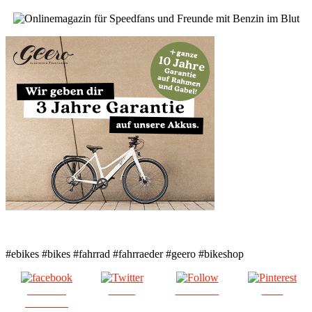
#ebikes #bikes #fahrrad #fahrraeder #geero #bikeshop
Share on
Tweet
Follow us
Save
Facebook