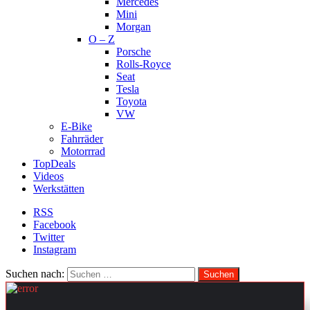
Mercedes
Mini
Morgan
O – Z
Porsche
Rolls-Royce
Seat
Tesla
Toyota
VW
E-Bike
Fahrräder
Motorrrad
TopDeals
Videos
Werkstätten
RSS
Facebook
Twitter
Instagram
Suchen nach: