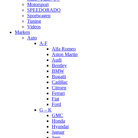
Motorsport
SPEEDORADO
Sportwagen
Tuning
Videos
Marken
Auto
A-F
Alfa Romeo
Aston Martin
Audi
Bentley
BMW
Bugatti
Cadillac
Citroen
Ferrari
Fiat
Ford
G – K
GMC
Honda
Hyundai
Jaguar
Jeep