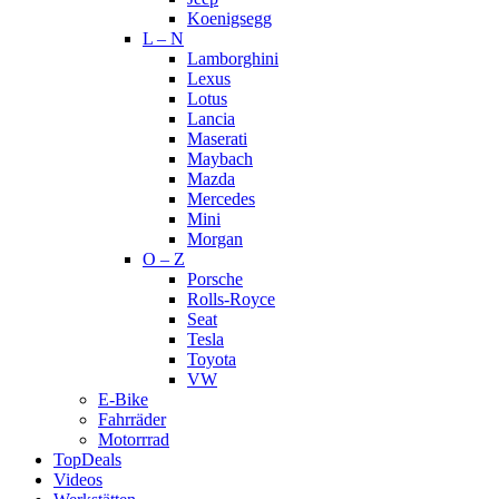
Koenigsegg
L – N
Lamborghini
Lexus
Lotus
Lancia
Maserati
Maybach
Mazda
Mercedes
Mini
Morgan
O – Z
Porsche
Rolls-Royce
Seat
Tesla
Toyota
VW
E-Bike
Fahrräder
Motorrrad
TopDeals
Videos