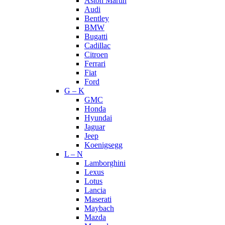
Aston Martin
Audi
Bentley
BMW
Bugatti
Cadillac
Citroen
Ferrari
Fiat
Ford
G – K
GMC
Honda
Hyundai
Jaguar
Jeep
Koenigsegg
L – N
Lamborghini
Lexus
Lotus
Lancia
Maserati
Maybach
Mazda