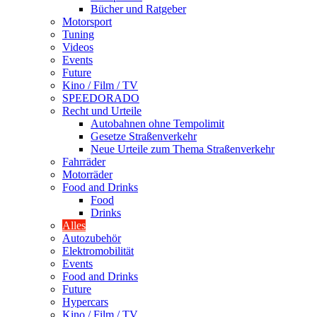
Bücher und Ratgeber
Motorsport
Tuning
Videos
Events
Future
Kino / Film / TV
SPEEDORADO
Recht und Urteile
Autobahnen ohne Tempolimit
Gesetze Straßenverkehr
Neue Urteile zum Thema Straßenverkehr
Fahrräder
Motorräder
Food and Drinks
Food
Drinks
Alles
Autozubehör
Elektromobilität
Events
Food and Drinks
Future
Hypercars
Kino / Film / TV