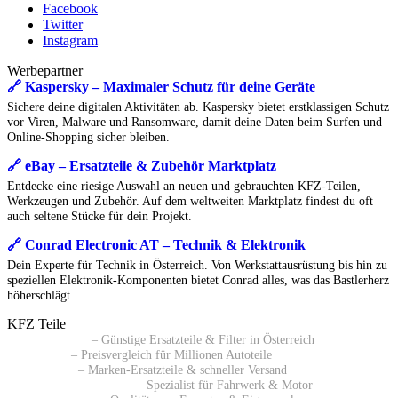
Facebook
Twitter
Instagram
Werbepartner
🔗 Kaspersky – Maximaler Schutz für deine Geräte
Sichere deine digitalen Aktivitäten ab. Kaspersky bietet erstklassigen Schutz
vor Viren, Malware und Ransomware, damit deine Daten beim Surfen und
Online-Shopping sicher bleiben.
🔗 eBay – Ersatzteile & Zubehör Marktplatz
Entdecke eine riesige Auswahl an neuen und gebrauchten KFZ-Teilen,
Werkzeugen und Zubehör. Auf dem weltweiten Marktplatz findest du oft
auch seltene Stücke für dein Projekt.
🔗 Conrad Electronic AT – Technik & Elektronik
Dein Experte für Technik in Österreich. Von Werkstattausrüstung bis hin zu
speziellen Elektronik-Komponenten bietet Conrad alles, was das Bastlerherz
höherschlägt.
KFZ Teile
🔗 Pkwteile AT
– Günstige Ersatzteile & Filter in Österreich
🔗 Daparto
– Preisvergleich für Millionen Autoteile
🔗 kfzteile24
– Marken-Ersatzteile & schneller Versand
🔗 Autoersatzteile24 AT
– Spezialist für Fahrwerk & Motor