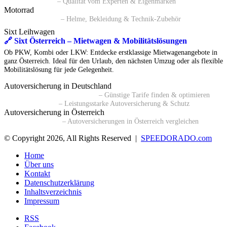
🔗 ATP Autoteile
– Qualität vom Experten & Eigenmarken
Motorrad
🔗 Polo Motorrad
– Helme, Bekleidung & Technik-Zubehör
Sixt Leihwagen
🔗 Sixt Österreich – Mietwagen & Mobilitätslösungen
Ob PKW, Kombi oder LKW: Entdecke erstklassige Mietwagenangebote in
ganz Österreich. Ideal für den Urlaub, den nächsten Umzug oder als flexible
Mobilitätslösung für jede Gelegenheit.
Autoversicherung in Deutschland
🔗 Kfz-Versicherungsvergleich
– Günstige Tarife finden & optimieren
🔗 BavariaDirekt
– Leistungsstarke Autoversicherung & Schutz
Autoversicherung in Österreich
🔗 durchblicker.at
– Autoversicherungen in Österreich vergleichen
© Copyright 2026, All Rights Reserved |
SPEEDORADO.com
Home
Über uns
Kontakt
Datenschutzerklärung
Inhaltsverzeichnis
Impressum
RSS