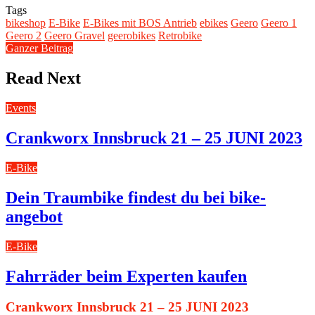
Tags
bikeshop
E-Bike
E-Bikes mit BOS Antrieb
ebikes
Geero
Geero 1
Geero 2
Geero Gravel
geerobikes
Retrobike
Ganzer Beitrag
Read Next
Events
Crankworx Innsbruck 21 – 25 JUNI 2023
E-Bike
Dein Traumbike findest du bei bike-
angebot
E-Bike
Fahrräder beim Experten kaufen
Crankworx Innsbruck 21 – 25 JUNI 2023