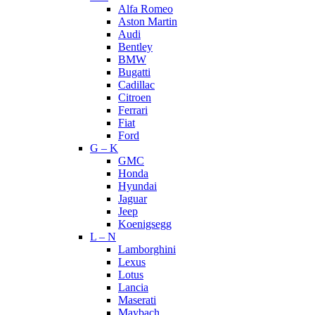
Alfa Romeo
Aston Martin
Audi
Bentley
BMW
Bugatti
Cadillac
Citroen
Ferrari
Fiat
Ford
G – K
GMC
Honda
Hyundai
Jaguar
Jeep
Koenigsegg
L – N
Lamborghini
Lexus
Lotus
Lancia
Maserati
Maybach