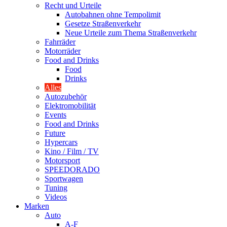
Recht und Urteile
Autobahnen ohne Tempolimit
Gesetze Straßenverkehr
Neue Urteile zum Thema Straßenverkehr
Fahrräder
Motorräder
Food and Drinks
Food
Drinks
Alles
Autozubehör
Elektromobilität
Events
Food and Drinks
Future
Hypercars
Kino / Film / TV
Motorsport
SPEEDORADO
Sportwagen
Tuning
Videos
Marken
Auto
A-F