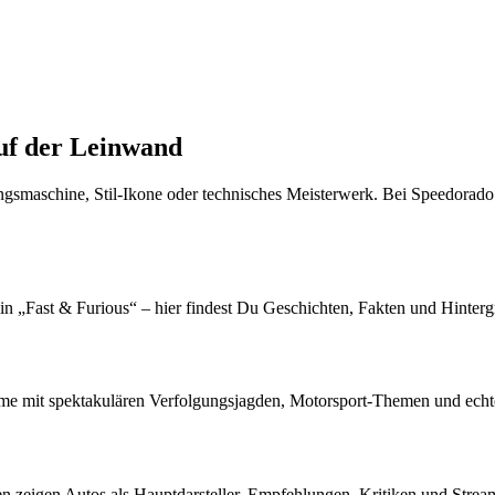
uf der Leinwand
ungsmaschine, Stil-Ikone oder technisches Meisterwerk. Bei Speedorado
„Fast & Furious“ – hier findest Du Geschichten, Fakten und Hintergr
lme mit spektakulären Verfolgungsjagden, Motorsport-Themen und echt
n zeigen Autos als Hauptdarsteller. Empfehlungen, Kritiken und Stream