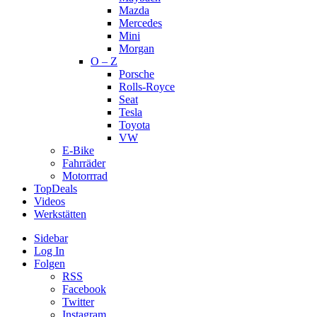
Mazda
Mercedes
Mini
Morgan
O – Z
Porsche
Rolls-Royce
Seat
Tesla
Toyota
VW
E-Bike
Fahrräder
Motorrrad
TopDeals
Videos
Werkstätten
Sidebar
Log In
Folgen
RSS
Facebook
Twitter
Instagram