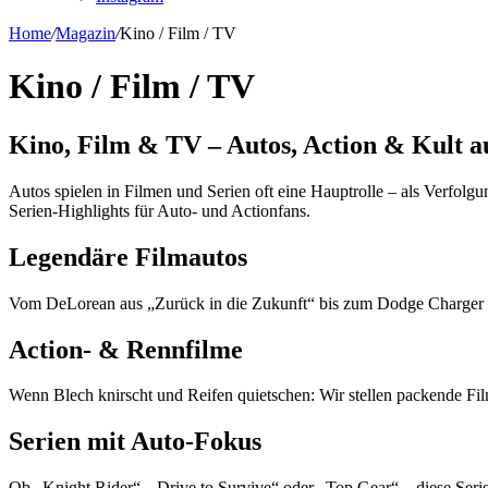
Home
/
Magazin
/
Kino / Film / TV
Kino / Film / TV
Kino, Film & TV – Autos, Action & Kult a
Autos spielen in Filmen und Serien oft eine Hauptrolle – als Verfolg
Serien-Highlights für Auto- und Actionfans.
Legendäre Filmautos
Vom DeLorean aus „Zurück in die Zukunft“ bis zum Dodge Charger in 
Action- & Rennfilme
Wenn Blech knirscht und Reifen quietschen: Wir stellen packende Fi
Serien mit Auto-Fokus
Ob „Knight Rider“, „Drive to Survive“ oder „Top Gear“ – diese Serie