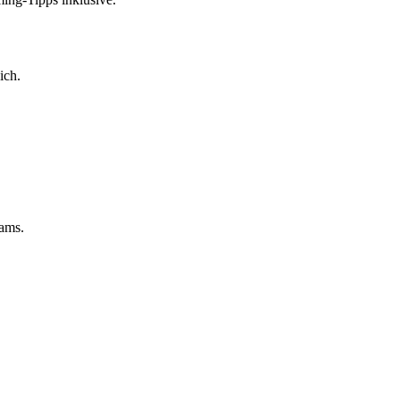
ich.
eams.