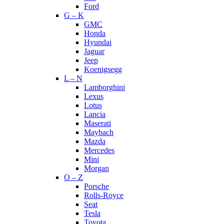
Ford
G – K
GMC
Honda
Hyundai
Jaguar
Jeep
Koenigsegg
L – N
Lamborghini
Lexus
Lotus
Lancia
Maserati
Maybach
Mazda
Mercedes
Mini
Morgan
O – Z
Porsche
Rolls-Royce
Seat
Tesla
Toyota