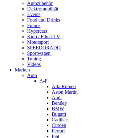
Autozubehör
Elektromobilität
Events
Food and Drinks
Future
Hypercars
Kino / Film / TV
Motorsport
SPEEDORADO
Sportwagen
Tuning
Videos
Marken
Auto
A-F
Alfa Romeo
Aston Martin
Audi
Bentley
BMW
Bugatti
Cadillac
Citroen
Ferrari
Fiat