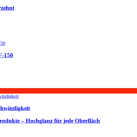
rzehnt
F-150
schwindigkeit
rodukte – Hochglanz für jede Oberfläch