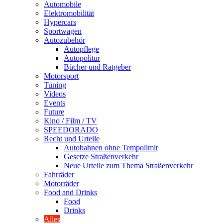
Automobile
Elektromobilität
Hypercars
Sportwagen
Autozubehör
Autopflege
Autopolitur
Bücher und Ratgeber
Motorsport
Tuning
Videos
Events
Future
Kino / Film / TV
SPEEDORADO
Recht und Urteile
Autobahnen ohne Tempolimit
Gesetze Straßenverkehr
Neue Urteile zum Thema Straßenverkehr
Fahrräder
Motorräder
Food and Drinks
Food
Drinks
Alles