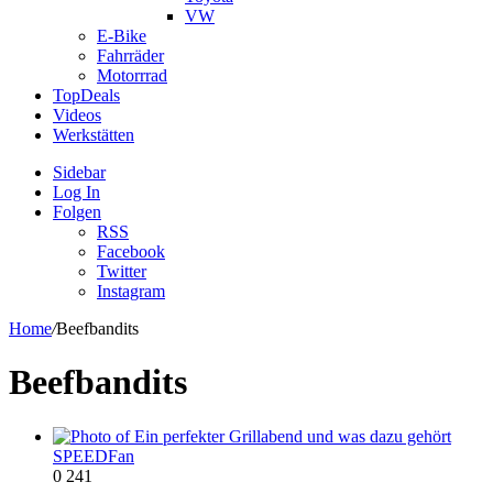
VW
E-Bike
Fahrräder
Motorrrad
TopDeals
Videos
Werkstätten
Sidebar
Log In
Folgen
RSS
Facebook
Twitter
Instagram
Home
/
Beefbandits
Beefbandits
SPEEDFan
0
241