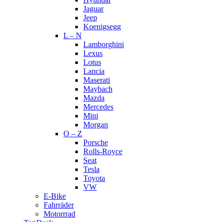
Jaguar
Jeep
Koenigsegg
L – N
Lamborghini
Lexus
Lotus
Lancia
Maserati
Maybach
Mazda
Mercedes
Mini
Morgan
O – Z
Porsche
Rolls-Royce
Seat
Tesla
Toyota
VW
E-Bike
Fahrräder
Motorrrad