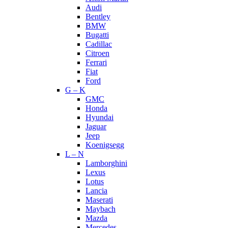
Audi
Bentley
BMW
Bugatti
Cadillac
Citroen
Ferrari
Fiat
Ford
G – K
GMC
Honda
Hyundai
Jaguar
Jeep
Koenigsegg
L – N
Lamborghini
Lexus
Lotus
Lancia
Maserati
Maybach
Mazda
Mercedes