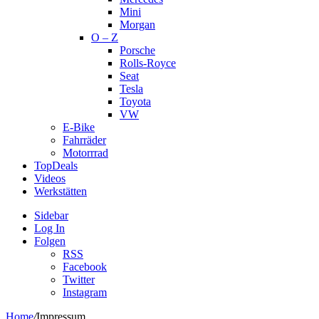
Mini
Morgan
O – Z
Porsche
Rolls-Royce
Seat
Tesla
Toyota
VW
E-Bike
Fahrräder
Motorrrad
TopDeals
Videos
Werkstätten
Sidebar
Log In
Folgen
RSS
Facebook
Twitter
Instagram
Home
/
Impressum