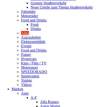
Gesetze Straßenverkehr
Neue Urteile zum Thema Straßenverkehr
Fahrräder
Motorräder
Food and Drinks
Food
Drinks
Alles
Autozubehör
Elektromobilität
Events
Food and Drinks
Future
Hypercars
Kino / Film / TV
Motorsport
SPEEDORADO
Sportwagen
Tuning
Videos
Marken
Auto
A-F
Alfa Romeo
Aston Martin