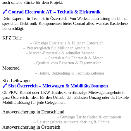
auch seltene Stücke für dein Projekt.
🔗 Conrad Electronic AT – Technik & Elektronik
Dein Experte für Technik in Österreich. Von Werkstattausrüstung bis hin zu
speziellen Elektronik-Komponenten bietet Conrad alles, was das Bastlerherz
höherschlägt.
KFZ Teile
🔗 Pkwteile AT
– Günstige Ersatzteile & Filter in Österreich
🔗 Daparto
– Preisvergleich für Millionen Autoteile
🔗 kfzteile24
– Marken-Ersatzteile & schneller Versand
🔗 Autoersatzteile24 AT
– Spezialist für Fahrwerk & Motor
🔗 ATP Autoteile
– Qualität vom Experten & Eigenmarken
Motorrad
🔗 Polo Motorrad
– Helme, Bekleidung & Technik-Zubehör
Sixt Leihwagen
🔗 Sixt Österreich – Mietwagen & Mobilitätslösungen
Ob PKW, Kombi oder LKW: Entdecke erstklassige Mietwagenangebote in
ganz Österreich. Ideal für den Urlaub, den nächsten Umzug oder als flexible
Mobilitätslösung für jede Gelegenheit.
Autoversicherung in Deutschland
🔗 Kfz-Versicherungsvergleich
– Günstige Tarife finden & optimieren
🔗 BavariaDirekt
– Leistungsstarke Autoversicherung & Schutz
Autoversicherung in Österreich