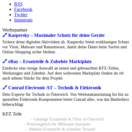
RSS
Facebook
Twitter
Instagram
Werbepartner
🔗 Kaspersky – Maximaler Schutz für deine Geräte
Sichere deine digitalen Aktivitäten ab. Kaspersky bietet erstklassigen Schutz
vor Viren, Malware und Ransomware, damit deine Daten beim Surfen und
Online-Shopping sicher bleiben.
🔗 eBay – Ersatzteile & Zubehör Marktplatz
Entdecke eine riesige Auswahl an neuen und gebrauchten KFZ-Teilen,
Werkzeugen und Zubehör. Auf dem weltweiten Marktplatz findest du oft
auch seltene Stücke für dein Projekt.
🔗 Conrad Electronic AT – Technik & Elektronik
Dein Experte für Technik in Österreich. Von Werkstattausrüstung bis hin zu
speziellen Elektronik-Komponenten bietet Conrad alles, was das Bastlerherz
höherschlägt.
KFZ Teile
🔗 Pkwteile AT
– Günstige Ersatzteile & Filter in Österreich
🔗 Daparto
– Preisvergleich für Millionen Autoteile
🔗 kfzteile24
– Marken-Ersatzteile & schneller Versand