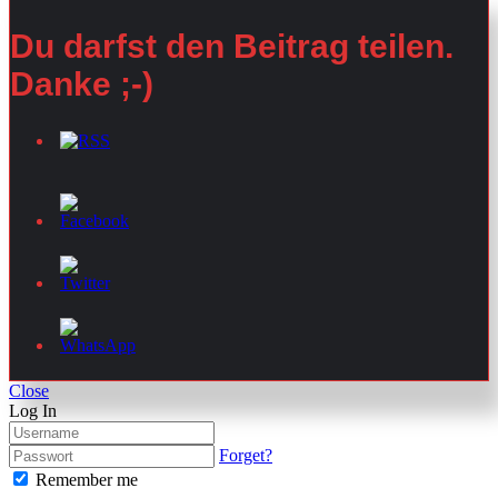
Du darfst den Beitrag teilen.
Danke ;-)
Close
Log In
Forget?
Remember me