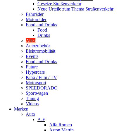
Gesetze Straßenverkehr
Neue Urteile zum Thema Straßenverkehr
Fahrräder
Motorräder
Food and Drinks
Food
Drinks
Alles
Autozubehör
Elektromobilität
Events
Food and Drinks
Future
Hypercars
Kino / Film / TV
Motorsport
SPEEDORADO
Sportwagen
Tuning
Videos
Marken
Auto
A-F
Alfa Romeo
Aston Martin