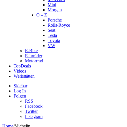
Mini
Morgan
O – Z
Porsche
Rolls-Royce
Seat
Tesla
Toyota
VW
E-Bike
Fahrräder
Motorrrad
TopDeals
Videos
Werkstätten
Sidebar
Log In
Folgen
RSS
Facebook
Twitter
Instagram
Home
/
Michelin