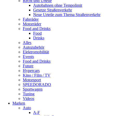
Recht und Urteile
Autobahnen ohne Tempolimit
Gesetze Straßenverkehr
Neue Urteile zum Thema Straßenverkehr
Fahrräder
Motorräder
Food and Drinks
Food
Drinks
Alles
Autozubehör
Elektromobilität
Events
Food and Drinks
Future
Hypercars
Kino / Film / TV
Motorsport
SPEEDORADO
Sportwagen
Tuning
Videos
Marken
Auto
A-F