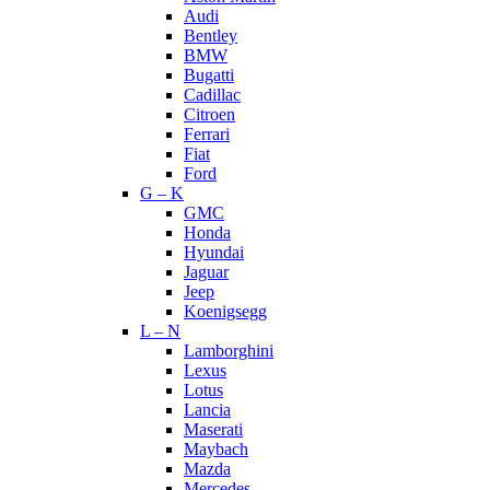
Audi
Bentley
BMW
Bugatti
Cadillac
Citroen
Ferrari
Fiat
Ford
G – K
GMC
Honda
Hyundai
Jaguar
Jeep
Koenigsegg
L – N
Lamborghini
Lexus
Lotus
Lancia
Maserati
Maybach
Mazda
Mercedes