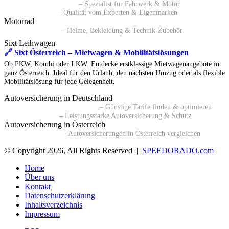
🔗 Autoersatzteile24 AT
– Spezialist für Fahrwerk & Motor
🔗 ATP Autoteile
– Qualität vom Experten & Eigenmarken
Motorrad
🔗 Polo Motorrad
– Helme, Bekleidung & Technik-Zubehör
Sixt Leihwagen
🔗 Sixt Österreich – Mietwagen & Mobilitätslösungen
Ob PKW, Kombi oder LKW: Entdecke erstklassige Mietwagenangebote in
ganz Österreich. Ideal für den Urlaub, den nächsten Umzug oder als flexible
Mobilitätslösung für jede Gelegenheit.
Autoversicherung in Deutschland
🔗 Kfz-Versicherungsvergleich
– Günstige Tarife finden & optimieren
🔗 BavariaDirekt
– Leistungsstarke Autoversicherung & Schutz
Autoversicherung in Österreich
🔗 durchblicker.at
– Autoversicherungen in Österreich vergleichen
© Copyright 2026, All Rights Reserved |
SPEEDORADO.com
Home
Über uns
Kontakt
Datenschutzerklärung
Inhaltsverzeichnis
Impressum