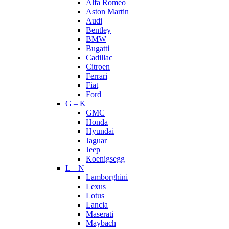
Alfa Romeo
Aston Martin
Audi
Bentley
BMW
Bugatti
Cadillac
Citroen
Ferrari
Fiat
Ford
G – K
GMC
Honda
Hyundai
Jaguar
Jeep
Koenigsegg
L – N
Lamborghini
Lexus
Lotus
Lancia
Maserati
Maybach