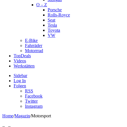
O – Z
Porsche
Rolls-Royce
Seat
Tesla
Toyota
VW
E-Bike
Fahrräder
Motorrrad
TopDeals
Videos
Werkstätten
Sidebar
Log In
Folgen
RSS
Facebook
Twitter
Instagram
Home
/
Magazin
/
Motorsport