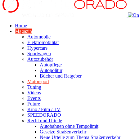
Home
Magazin
Automobile
Elektromobilität
Hypercars
Sportwagen
Autozubehör
Autopflege
Autopolitur
Bücher und Ratgeber
Motorsport
Tuning
Videos
Events
Future
Kino / Film / TV
SPEEDORADO
Recht und Urteile
Autobahnen ohne Tempolimit
Gesetze Straßenverkehr
Neue Urteile zum Thema Straßenverkehr