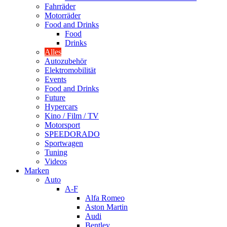
Fahrräder
Motorräder
Food and Drinks
Food
Drinks
Alles
Autozubehör
Elektromobilität
Events
Food and Drinks
Future
Hypercars
Kino / Film / TV
Motorsport
SPEEDORADO
Sportwagen
Tuning
Videos
Marken
Auto
A-F
Alfa Romeo
Aston Martin
Audi
Bentley