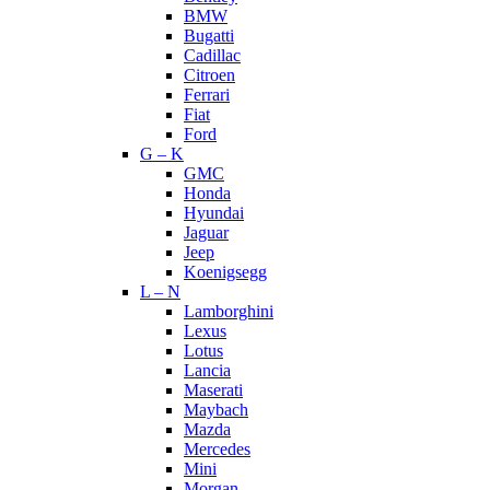
BMW
Bugatti
Cadillac
Citroen
Ferrari
Fiat
Ford
G – K
GMC
Honda
Hyundai
Jaguar
Jeep
Koenigsegg
L – N
Lamborghini
Lexus
Lotus
Lancia
Maserati
Maybach
Mazda
Mercedes
Mini
Morgan