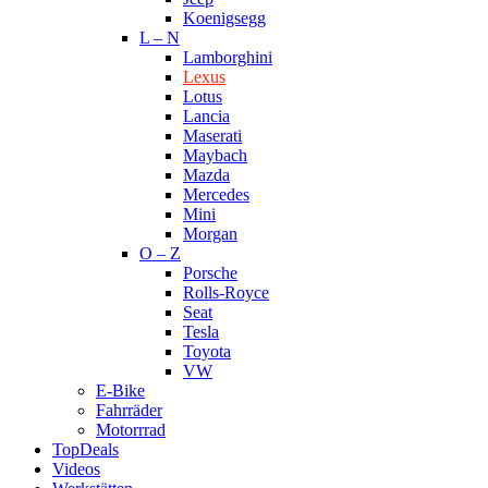
Koenigsegg
L – N
Lamborghini
Lexus
Lotus
Lancia
Maserati
Maybach
Mazda
Mercedes
Mini
Morgan
O – Z
Porsche
Rolls-Royce
Seat
Tesla
Toyota
VW
E-Bike
Fahrräder
Motorrrad
TopDeals
Videos