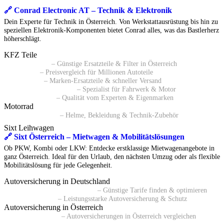
🔗 Conrad Electronic AT – Technik & Elektronik
Dein Experte für Technik in Österreich. Von Werkstattausrüstung bis hin zu
speziellen Elektronik-Komponenten bietet Conrad alles, was das Bastlerherz
höherschlägt.
KFZ Teile
🔗 Pkwteile AT
– Günstige Ersatzteile & Filter in Österreich
🔗 Daparto
– Preisvergleich für Millionen Autoteile
🔗 kfzteile24
– Marken-Ersatzteile & schneller Versand
🔗 Autoersatzteile24 AT
– Spezialist für Fahrwerk & Motor
🔗 ATP Autoteile
– Qualität vom Experten & Eigenmarken
Motorrad
🔗 Polo Motorrad
– Helme, Bekleidung & Technik-Zubehör
Sixt Leihwagen
🔗 Sixt Österreich – Mietwagen & Mobilitätslösungen
Ob PKW, Kombi oder LKW: Entdecke erstklassige Mietwagenangebote in
ganz Österreich. Ideal für den Urlaub, den nächsten Umzug oder als flexible
Mobilitätslösung für jede Gelegenheit.
Autoversicherung in Deutschland
🔗 Kfz-Versicherungsvergleich
– Günstige Tarife finden & optimieren
🔗 BavariaDirekt
– Leistungsstarke Autoversicherung & Schutz
Autoversicherung in Österreich
🔗 durchblicker.at
– Autoversicherungen in Österreich vergleichen