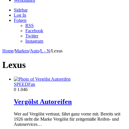
Werkstätten
Sidebar
Log In
Folgen
RSS
Facebook
Twitter
Instagram
Home
/
Marken
/
Auto
/
L - N
/
Lexus
Lexus
SPEEDFan
0
1.046
Vergölst Autoreifen
Wer auf Vergölst vertraut, fährt ganz vorne mit. Bereits seit
1926 steht die Marke Vergölst für zeitgemäße Reifen- und
Autoservices…