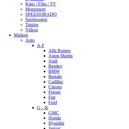
Kino / Film / TV
Motorsport
SPEEDORADO
Sportwagen
Tuning
Videos
Marken
Auto
A-F
Alfa Romeo
Aston Martin
Audi
Bentley
BMW
Bugatti
Cadillac
Citroen
Ferrari
Fiat
Ford
G – K
GMC
Honda
Hyundai
Jaguar