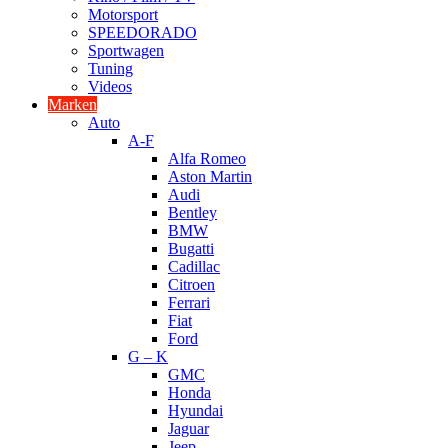
Motorsport
SPEEDORADO
Sportwagen
Tuning
Videos
Marken
Auto
A-F
Alfa Romeo
Aston Martin
Audi
Bentley
BMW
Bugatti
Cadillac
Citroen
Ferrari
Fiat
Ford
G – K
GMC
Honda
Hyundai
Jaguar
Jeep