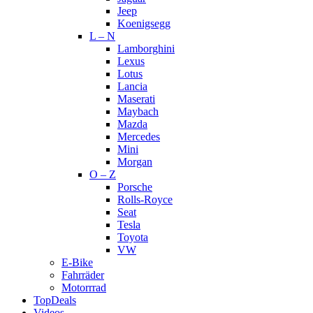
Jeep
Koenigsegg
L – N
Lamborghini
Lexus
Lotus
Lancia
Maserati
Maybach
Mazda
Mercedes
Mini
Morgan
O – Z
Porsche
Rolls-Royce
Seat
Tesla
Toyota
VW
E-Bike
Fahrräder
Motorrrad
TopDeals
Videos