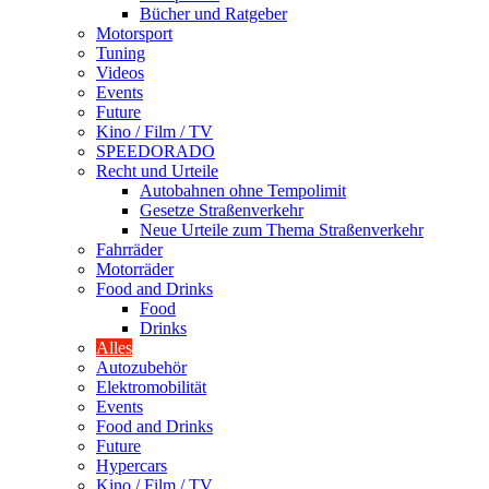
Bücher und Ratgeber
Motorsport
Tuning
Videos
Events
Future
Kino / Film / TV
SPEEDORADO
Recht und Urteile
Autobahnen ohne Tempolimit
Gesetze Straßenverkehr
Neue Urteile zum Thema Straßenverkehr
Fahrräder
Motorräder
Food and Drinks
Food
Drinks
Alles
Autozubehör
Elektromobilität
Events
Food and Drinks
Future
Hypercars
Kino / Film / TV