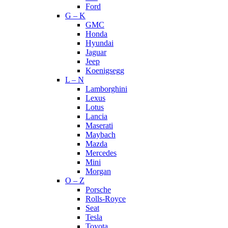
Ford
G – K
GMC
Honda
Hyundai
Jaguar
Jeep
Koenigsegg
L – N
Lamborghini
Lexus
Lotus
Lancia
Maserati
Maybach
Mazda
Mercedes
Mini
Morgan
O – Z
Porsche
Rolls-Royce
Seat
Tesla
Toyota