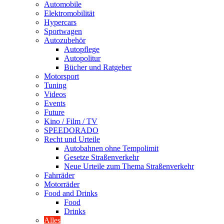
Automobile
Elektromobilität
Hypercars
Sportwagen
Autozubehör
Autopflege
Autopolitur
Bücher und Ratgeber
Motorsport
Tuning
Videos
Events
Future
Kino / Film / TV
SPEEDORADO
Recht und Urteile
Autobahnen ohne Tempolimit
Gesetze Straßenverkehr
Neue Urteile zum Thema Straßenverkehr
Fahrräder
Motorräder
Food and Drinks
Food
Drinks
Alles