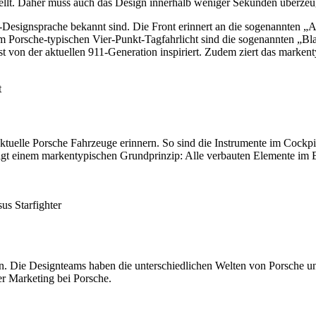
stellt. Daher muss auch das Design innerhalb weniger Sekunden überze
e-Designsprache bekannt sind. Die Front erinnert an die sogenannten „A
 Porsche-typischen Vier-Punkt-Tagfahrlicht sind die sogenannten „Blas
ist von der aktuellen 911-Generation inspiriert. Zudem ziert das mark
t
uelle Porsche Fahrzeuge erinnern. So sind die Instrumente im Cockpit a
gt einem markentypischen Grundprinzip: Alle verbauten Elemente im Ext
us Starfighter
an. Die Designteams haben die unterschiedlichen Welten von Porsche u
er Marketing bei Porsche.