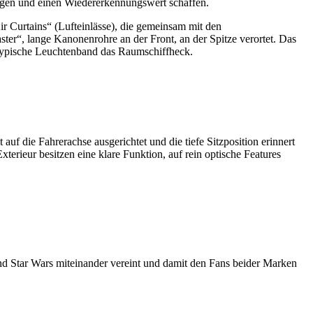
ugen und einen Wiedererkennungswert schaffen.
ir Curtains“ (Lufteinlässe), die gemeinsam mit den
ter“, lange Kanonenrohre an der Front, an der Spitze verortet. Das
entypische Leuchtenband das Raumschiffheck.
uf die Fahrerachse ausgerichtet und die tiefe Sitzposition erinnert
erieur besitzen eine klare Funktion, auf rein optische Features
nd Star Wars miteinander vereint und damit den Fans beider Marken