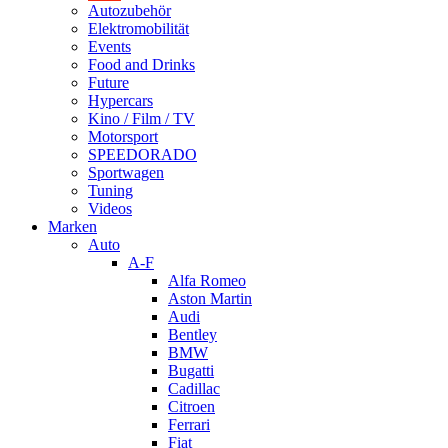
Autozubehör
Elektromobilität
Events
Food and Drinks
Future
Hypercars
Kino / Film / TV
Motorsport
SPEEDORADO
Sportwagen
Tuning
Videos
Marken
Auto
A-F
Alfa Romeo
Aston Martin
Audi
Bentley
BMW
Bugatti
Cadillac
Citroen
Ferrari
Fiat