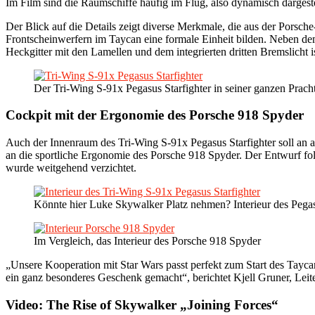
Im Film sind die Raumschiffe häufig im Flug, also dynamisch darge
Der Blick auf die Details zeigt diverse Merkmale, die aus der Porsch
Frontscheinwerfern im Taycan eine formale Einheit bilden. Neben dem
Heckgitter mit den Lamellen und dem integrierten dritten Bremslicht 
Der Tri-Wing S-91x Pegasus Starfighter in seiner ganzen Prach
Cockpit mit der Ergonomie des Porsche 918 Spyder
Auch der Innenraum des Tri-Wing S-91x Pegasus Starfighter soll an akt
an die sportliche Ergonomie des Porsche 918 Spyder. Der Entwurf fol
wurde weitgehend verzichtet.
Könnte hier Luke Skywalker Platz nehmen? Interieur des Pegas
Im Vergleich, das Interieur des Porsche 918 Spyder
„Unsere Kooperation mit Star Wars passt perfekt zum Start des Tayc
ein ganz besonderes Geschenk gemacht“, berichtet Kjell Gruner, Leit
Video: The Rise of Skywalker „Joining Forces“