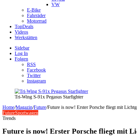
VW
E-Bike
Fahrräder
Motorrrad
TopDeals
Videos
Werkstätten
Sidebar
Log In
Folgen
RSS
Facebook
Twitter
Instagram
Tri-Wing S-91x Pegasus Starfighter
Home
/
Magazin
/
Future
/
Future is now! Erster Porsche fliegt mit Licht
Future
Sportwagen
Trends
Future is now! Erster Porsche fliegt mit L