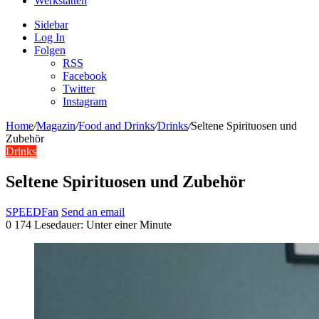
Werkstätten
Sidebar
Log In
Folgen
RSS
Facebook
Twitter
Instagram
Home
/
Magazin
/
Food and Drinks
/
Drinks
/
Seltene Spirituosen und
Zubehör
Drinks
Seltene Spirituosen und Zubehör
SPEEDFan
Send an email
0
174
Lesedauer: Unter einer Minute