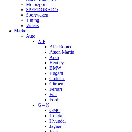
Motorsport
SPEEDORADO
Sportwagen
Tuning
Videos
Marken
Auto
A-F
Alfa Romeo
Aston Martin
Audi
Bentley
BMW
Bugatti
Cadillac
Citroen
Ferrari
Fiat
Ford
G – K
GMC
Honda
Hyundai
Jaguar
Jeep