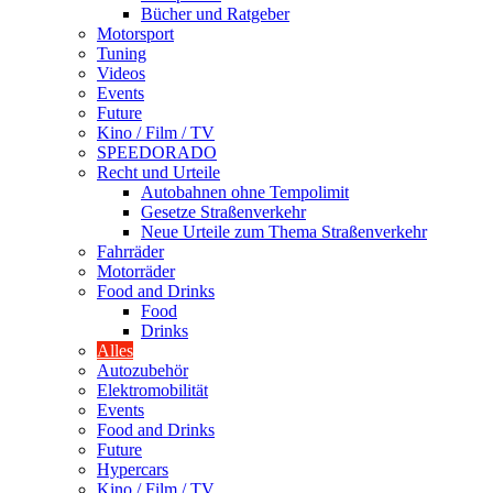
Bücher und Ratgeber
Motorsport
Tuning
Videos
Events
Future
Kino / Film / TV
SPEEDORADO
Recht und Urteile
Autobahnen ohne Tempolimit
Gesetze Straßenverkehr
Neue Urteile zum Thema Straßenverkehr
Fahrräder
Motorräder
Food and Drinks
Food
Drinks
Alles
Autozubehör
Elektromobilität
Events
Food and Drinks
Future
Hypercars
Kino / Film / TV