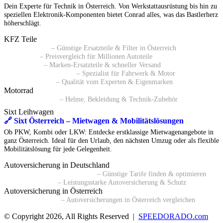
Dein Experte für Technik in Österreich. Von Werkstattausrüstung bis hin zu
speziellen Elektronik-Komponenten bietet Conrad alles, was das Bastlerherz
höherschlägt.
KFZ Teile
🔗 Pkwteile AT
– Günstige Ersatzteile & Filter in Österreich
🔗 Daparto
– Preisvergleich für Millionen Autoteile
🔗 kfzteile24
– Marken-Ersatzteile & schneller Versand
🔗 Autoersatzteile24 AT
– Spezialist für Fahrwerk & Motor
🔗 ATP Autoteile
– Qualität vom Experten & Eigenmarken
Motorrad
🔗 Polo Motorrad
– Helme, Bekleidung & Technik-Zubehör
Sixt Leihwagen
🔗 Sixt Österreich – Mietwagen & Mobilitätslösungen
Ob PKW, Kombi oder LKW: Entdecke erstklassige Mietwagenangebote in
ganz Österreich. Ideal für den Urlaub, den nächsten Umzug oder als flexible
Mobilitätslösung für jede Gelegenheit.
Autoversicherung in Deutschland
🔗 Kfz-Versicherungsvergleich
– Günstige Tarife finden & optimieren
🔗 BavariaDirekt
– Leistungsstarke Autoversicherung & Schutz
Autoversicherung in Österreich
🔗 durchblicker.at
– Autoversicherungen in Österreich vergleichen
© Copyright 2026, All Rights Reserved |
SPEEDORADO.com