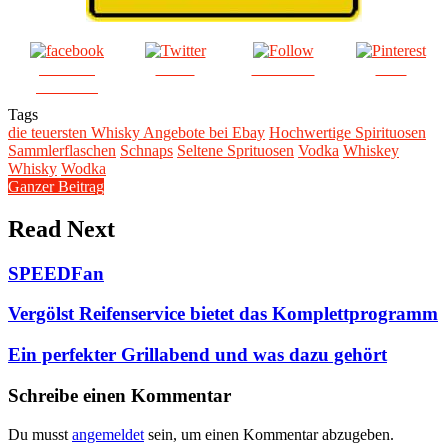
Share on
Tweet
Follow us
Save
Facebook
Tags
die teuersten Whisky Angebote bei Ebay
Hochwertige Spirituosen
Sammlerflaschen
Schnaps
Seltene Sprituosen
Vodka
Whiskey
Whisky
Wodka
Ganzer Beitrag
Read Next
SPEEDFan
Vergölst Reifenservice bietet das Komplettprogramm
Ein perfekter Grillabend und was dazu gehört
Schreibe einen Kommentar
Du musst
angemeldet
sein, um einen Kommentar abzugeben.