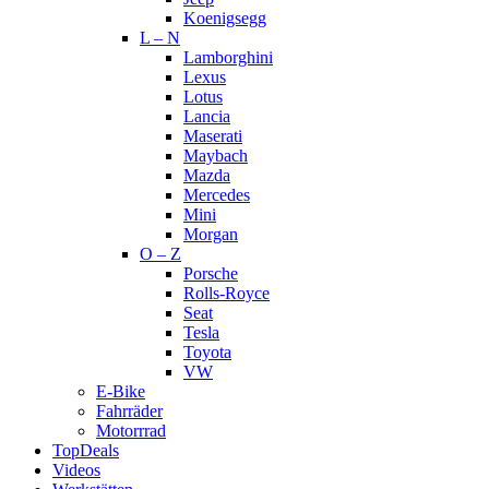
Koenigsegg
L – N
Lamborghini
Lexus
Lotus
Lancia
Maserati
Maybach
Mazda
Mercedes
Mini
Morgan
O – Z
Porsche
Rolls-Royce
Seat
Tesla
Toyota
VW
E-Bike
Fahrräder
Motorrrad
TopDeals
Videos