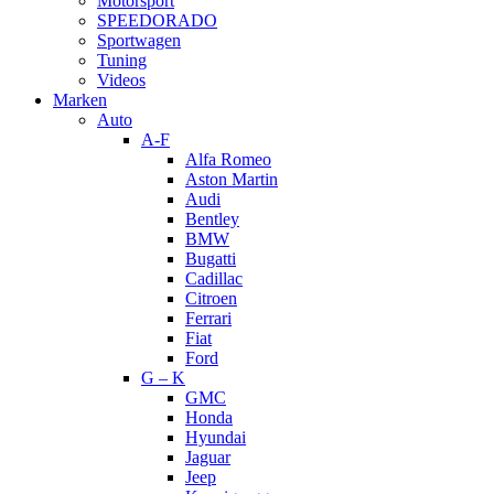
Motorsport
SPEEDORADO
Sportwagen
Tuning
Videos
Marken
Auto
A-F
Alfa Romeo
Aston Martin
Audi
Bentley
BMW
Bugatti
Cadillac
Citroen
Ferrari
Fiat
Ford
G – K
GMC
Honda
Hyundai
Jaguar
Jeep