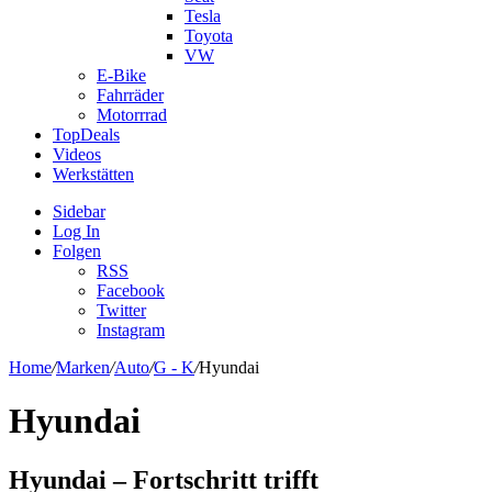
Tesla
Toyota
VW
E-Bike
Fahrräder
Motorrrad
TopDeals
Videos
Werkstätten
Sidebar
Log In
Folgen
RSS
Facebook
Twitter
Instagram
Home
/
Marken
/
Auto
/
G - K
/
Hyundai
Hyundai
Hyundai – Fortschritt trifft