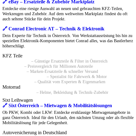
🔗 eBay – Ersatzteile & Zubehör Marktplatz
Entdecke eine riesige Auswahl an neuen und gebrauchten KFZ-Teilen,
Werkzeugen und Zubehör. Auf dem weltweiten Marktplatz findest du oft
auch seltene Stücke für dein Projekt.
🔗 Conrad Electronic AT – Technik & Elektronik
Dein Experte für Technik in Österreich. Von Werkstattausrüstung bis hin zu
speziellen Elektronik-Komponenten bietet Conrad alles, was das Bastlerherz
höherschlägt.
KFZ Teile
🔗 Pkwteile AT
– Günstige Ersatzteile & Filter in Österreich
🔗 Daparto
– Preisvergleich für Millionen Autoteile
🔗 kfzteile24
– Marken-Ersatzteile & schneller Versand
🔗 Autoersatzteile24 AT
– Spezialist für Fahrwerk & Motor
🔗 ATP Autoteile
– Qualität vom Experten & Eigenmarken
Motorrad
🔗 Polo Motorrad
– Helme, Bekleidung & Technik-Zubehör
Sixt Leihwagen
🔗 Sixt Österreich – Mietwagen & Mobilitätslösungen
Ob PKW, Kombi oder LKW: Entdecke erstklassige Mietwagenangebote in
ganz Österreich. Ideal für den Urlaub, den nächsten Umzug oder als flexible
Mobilitätslösung für jede Gelegenheit.
Autoversicherung in Deutschland