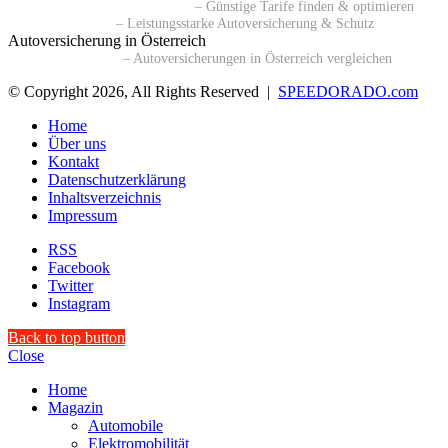
🔗 Kfz-Versicherungsvergleich
– Günstige Tarife finden & optimieren
🔗 BavariaDirekt
– Leistungsstarke Autoversicherung & Schutz
Autoversicherung in Österreich
🔗 durchblicker.at
– Autoversicherungen in Österreich vergleichen
© Copyright 2026, All Rights Reserved |
SPEEDORADO.com
Home
Über uns
Kontakt
Datenschutzerklärung
Inhaltsverzeichnis
Impressum
RSS
Facebook
Twitter
Instagram
Back to top button
Close
Home
Magazin
Automobile
Elektromobilität