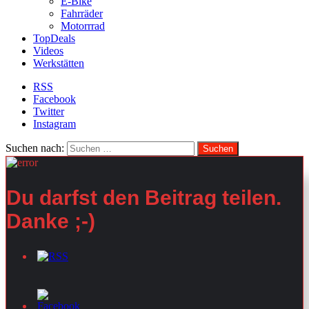
E-Bike
Fahrräder
Motorrrad
TopDeals
Videos
Werkstätten
RSS
Facebook
Twitter
Instagram
Suchen nach:
Du darfst den Beitrag teilen.
Danke ;-)