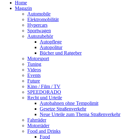
Home
Magazin
Automobile
Elektromobilität
Hypercars
Sportwagen
Autozubehör
Autopflege
Autopolitur
Bücher und Ratgeber
Motorsport
Tuning
Videos
Events
Future
Kino / Film / TV
SPEEDORADO
Recht und Urteile
Autobahnen ohne Tempolimit
Gesetze Straßenverkehr
Neue Urteile zum Thema Straßenverkehr
Fahrräder
Motorräder
Food and Drinks
Food