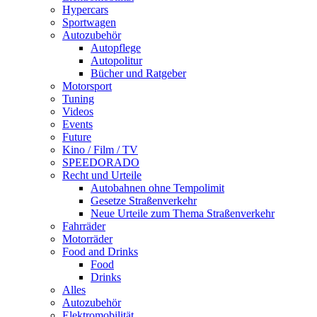
Hypercars
Sportwagen
Autozubehör
Autopflege
Autopolitur
Bücher und Ratgeber
Motorsport
Tuning
Videos
Events
Future
Kino / Film / TV
SPEEDORADO
Recht und Urteile
Autobahnen ohne Tempolimit
Gesetze Straßenverkehr
Neue Urteile zum Thema Straßenverkehr
Fahrräder
Motorräder
Food and Drinks
Food
Drinks
Alles
Autozubehör
Elektromobilität