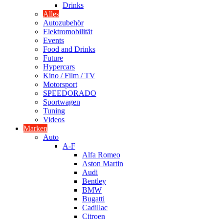
Drinks
Alles
Autozubehör
Elektromobilität
Events
Food and Drinks
Future
Hypercars
Kino / Film / TV
Motorsport
SPEEDORADO
Sportwagen
Tuning
Videos
Marken
Auto
A-F
Alfa Romeo
Aston Martin
Audi
Bentley
BMW
Bugatti
Cadillac
Citroen