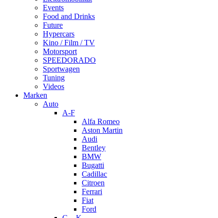
Events
Food and Drinks
Future
Hypercars
Kino / Film / TV
Motorsport
SPEEDORADO
Sportwagen
Tuning
Videos
Marken
Auto
A-F
Alfa Romeo
Aston Martin
Audi
Bentley
BMW
Bugatti
Cadillac
Citroen
Ferrari
Fiat
Ford
G – K