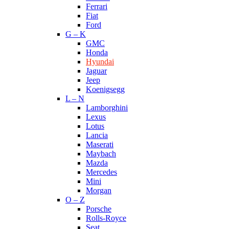
Ferrari
Fiat
Ford
G – K
GMC
Honda
Hyundai
Jaguar
Jeep
Koenigsegg
L – N
Lamborghini
Lexus
Lotus
Lancia
Maserati
Maybach
Mazda
Mercedes
Mini
Morgan
O – Z
Porsche
Rolls-Royce
Seat