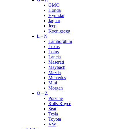
GMC
Honda
Hyundai
Jaguar
Jeep
Koenigsegg
L – N
Lamborghini
Lexus
Lotus
Lancia
Maserati
Maybach
Mazda
Mercedes
Mini
Morgan
O – Z
Porsche
Rolls-Royce
Seat
Tesla
Toyota
VW