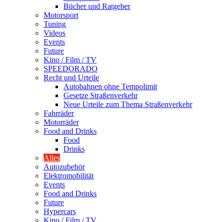
Bücher und Ratgeber
Motorsport
Tuning
Videos
Events
Future
Kino / Film / TV
SPEEDORADO
Recht und Urteile
Autobahnen ohne Tempolimit
Gesetze Straßenverkehr
Neue Urteile zum Thema Straßenverkehr
Fahrräder
Motorräder
Food and Drinks
Food
Drinks
Alles
Autozubehör
Elektromobilität
Events
Food and Drinks
Future
Hypercars
Kino / Film / TV