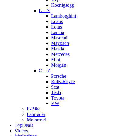
Koenigsegg
L – N
Lamborghini
Lexus
Lotus
Lancia
Maserati
Maybach
Mazda
Mercedes
Mini
Morgan
O – Z
Porsche
Rolls-Royce
Seat
Tesla
Toyota
VW
E-Bike
Fahrräder
Motorrrad
TopDeals
Videos