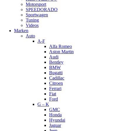
Motorsport
SPEEDORADO
Sportwagen
Tuning
Videos
Marken
Auto
A-F
Alfa Romeo
Aston Martin
Audi
Bentley
BMW
Bugatti
Cadillac
Citroen
Ferrari
Fiat
Ford
G – K
GMC
Honda
Hyundai
Jaguar
Jeep