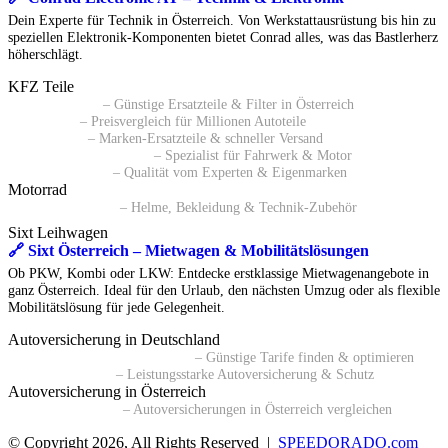
Dein Experte für Technik in Österreich. Von Werkstattausrüstung bis hin zu
speziellen Elektronik-Komponenten bietet Conrad alles, was das Bastlerherz
höherschlägt.
KFZ Teile
🔗 Pkwteile AT
– Günstige Ersatzteile & Filter in Österreich
🔗 Daparto
– Preisvergleich für Millionen Autoteile
🔗 kfzteile24
– Marken-Ersatzteile & schneller Versand
🔗 Autoersatzteile24 AT
– Spezialist für Fahrwerk & Motor
🔗 ATP Autoteile
– Qualität vom Experten & Eigenmarken
Motorrad
🔗 Polo Motorrad
– Helme, Bekleidung & Technik-Zubehör
Sixt Leihwagen
🔗 Sixt Österreich – Mietwagen & Mobilitätslösungen
Ob PKW, Kombi oder LKW: Entdecke erstklassige Mietwagenangebote in
ganz Österreich. Ideal für den Urlaub, den nächsten Umzug oder als flexible
Mobilitätslösung für jede Gelegenheit.
Autoversicherung in Deutschland
🔗 Kfz-Versicherungsvergleich
– Günstige Tarife finden & optimieren
🔗 BavariaDirekt
– Leistungsstarke Autoversicherung & Schutz
Autoversicherung in Österreich
🔗 durchblicker.at
– Autoversicherungen in Österreich vergleichen
© Copyright 2026, All Rights Reserved |
SPEEDORADO.com