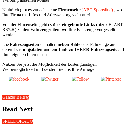
Werbung aussehen könnte.
Natürlich gibt es zunächst eine
Firmenseite
(ABT Sportsline)
, wo
Ihre Firma mit Infos und Adresse vorgestellt wird.
Von der Firmenseite geht es über
eingebaute Links
(hier z.B. ABT
RS7-R) zu den
Fahrzeugseiten
, wo Ihre Fahrzeuge vorgestellt
werden.
Die
Fahrzeugseiten
enthalten
neben Bilder
der Fahrzeuge auch
deren
Leistungsdaten
und
ein Link zu IHRER Fahrzeugseite
auf
Ihrer eigenen Internetseite.
Nutzen Sie jetzt die Möglichkeit der kostengünstigen
Werbemöglichkeit und senden Sie uns Ihre Anfrage.
Share on
Tweet
Follow us
Save
Facebook
Ganzer Beitrag
Read Next
SPEEDORADO