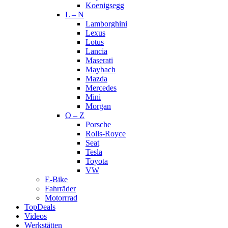
Koenigsegg
L – N
Lamborghini
Lexus
Lotus
Lancia
Maserati
Maybach
Mazda
Mercedes
Mini
Morgan
O – Z
Porsche
Rolls-Royce
Seat
Tesla
Toyota
VW
E-Bike
Fahrräder
Motorrrad
TopDeals
Videos
Werkstätten