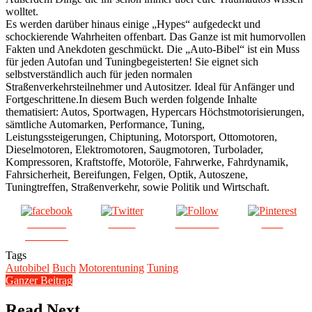
wolltet.
Es werden darüber hinaus einige „Hypes“ aufgedeckt und
schockierende Wahrheiten offenbart. Das Ganze ist mit humorvollen
Fakten und Anekdoten geschmückt. Die „Auto-Bibel“ ist ein Muss
für jeden Autofan und Tuningbegeisterten! Sie eignet sich
selbstverständlich auch für jeden normalen
Straßenverkehrsteilnehmer und Autositzer. Ideal für Anfänger und
Fortgeschrittene.In diesem Buch werden folgende Inhalte
thematisiert: Autos, Sportwagen, Hypercars Höchstmotorisierungen,
sämtliche Automarken, Performance, Tuning,
Leistungssteigerungen, Chiptuning, Motorsport, Ottomotoren,
Dieselmotoren, Elektromotoren, Saugmotoren, Turbolader,
Kompressoren, Kraftstoffe, Motoröle, Fahrwerke, Fahrdynamik,
Fahrsicherheit, Bereifungen, Felgen, Optik, Autoszene,
Tuningtreffen, Straßenverkehr, sowie Politik und Wirtschaft.
Share on
Tweet
Follow us
Save
Facebook
Tags
Autobibel
Buch
Motorentuning
Tuning
Ganzer Beitrag
Read Next