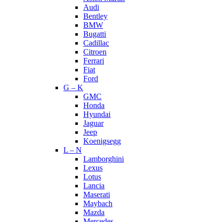
Audi
Bentley
BMW
Bugatti
Cadillac
Citroen
Ferrari
Fiat
Ford
G – K
GMC
Honda
Hyundai
Jaguar
Jeep
Koenigsegg
L – N
Lamborghini
Lexus
Lotus
Lancia
Maserati
Maybach
Mazda
Mercedes