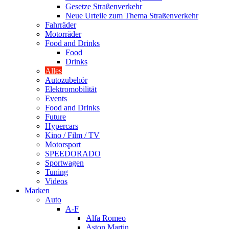
Gesetze Straßenverkehr
Neue Urteile zum Thema Straßenverkehr
Fahrräder
Motorräder
Food and Drinks
Food
Drinks
Alles
Autozubehör
Elektromobilität
Events
Food and Drinks
Future
Hypercars
Kino / Film / TV
Motorsport
SPEEDORADO
Sportwagen
Tuning
Videos
Marken
Auto
A-F
Alfa Romeo
Aston Martin