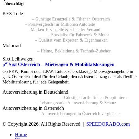
höherschlägt.
KFZ Teile
🔗 Pkwteile AT
– Günstige Ersatzteile & Filter in Österreich
🔗 Daparto
– Preisvergleich für Millionen Autoteile
🔗 kfzteile24
– Marken-Ersatzteile & schneller Versand
🔗 Autoersatzteile24 AT
– Spezialist für Fahrwerk & Motor
🔗 ATP Autoteile
– Qualität vom Experten & Eigenmarken
Motorrad
🔗 Polo Motorrad
– Helme, Bekleidung & Technik-Zubehör
Sixt Leihwagen
🔗 Sixt Österreich – Mietwagen & Mobilitätslösungen
Ob PKW, Kombi oder LKW: Entdecke erstklassige Mietwagenangebote in
ganz Österreich. Ideal für den Urlaub, den nächsten Umzug oder als flexible
Mobilitätslösung für jede Gelegenheit.
Autoversicherung in Deutschland
🔗 Kfz-Versicherungsvergleich
– Günstige Tarife finden & optimieren
🔗 BavariaDirekt
– Leistungsstarke Autoversicherung & Schutz
Autoversicherung in Österreich
🔗 durchblicker.at
– Autoversicherungen in Österreich vergleichen
© Copyright 2026, All Rights Reserved |
SPEEDORADO.com
Home