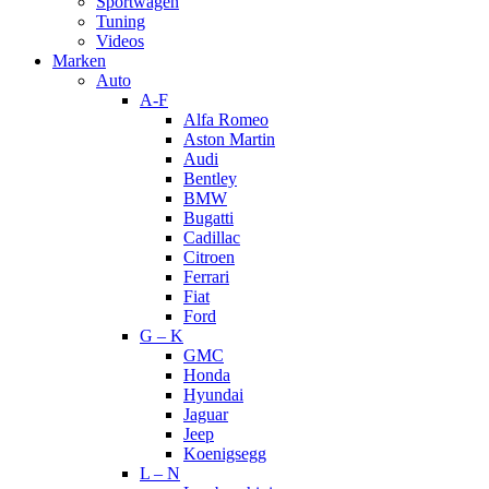
Sportwagen
Tuning
Videos
Marken
Auto
A-F
Alfa Romeo
Aston Martin
Audi
Bentley
BMW
Bugatti
Cadillac
Citroen
Ferrari
Fiat
Ford
G – K
GMC
Honda
Hyundai
Jaguar
Jeep
Koenigsegg
L – N