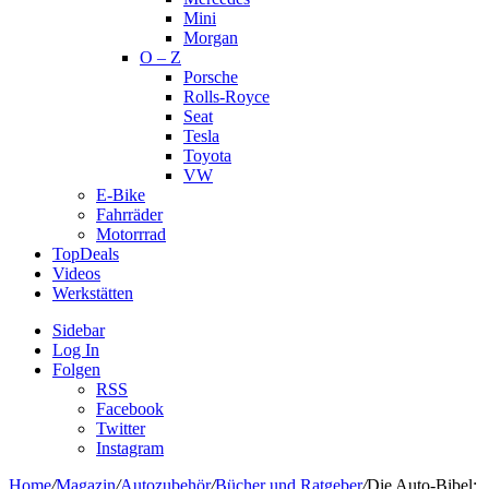
Mini
Morgan
O – Z
Porsche
Rolls-Royce
Seat
Tesla
Toyota
VW
E-Bike
Fahrräder
Motorrrad
TopDeals
Videos
Werkstätten
Sidebar
Log In
Folgen
RSS
Facebook
Twitter
Instagram
Home
/
Magazin
/
Autozubehör
/
Bücher und Ratgeber
/
Die Auto-Bibel: