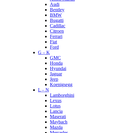
Audi
Bentley
BMW
Bugatti
Cadillac
Citroen
Ferrari
Fiat
Ford
G – K
GMC
Honda
Hyundai
Jaguar
Jeep
Koenigsegg
L – N
Lamborghini
Lexus
Lotus
Lancia
Maserati
Maybach
Mazda
Mercedes