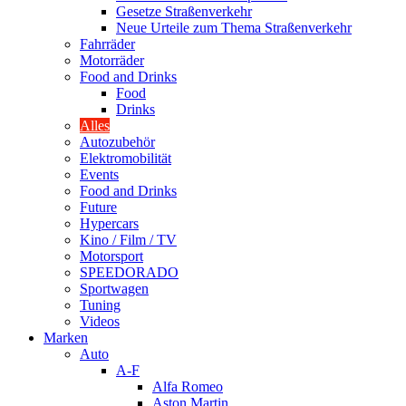
Gesetze Straßenverkehr
Neue Urteile zum Thema Straßenverkehr
Fahrräder
Motorräder
Food and Drinks
Food
Drinks
Alles
Autozubehör
Elektromobilität
Events
Food and Drinks
Future
Hypercars
Kino / Film / TV
Motorsport
SPEEDORADO
Sportwagen
Tuning
Videos
Marken
Auto
A-F
Alfa Romeo
Aston Martin