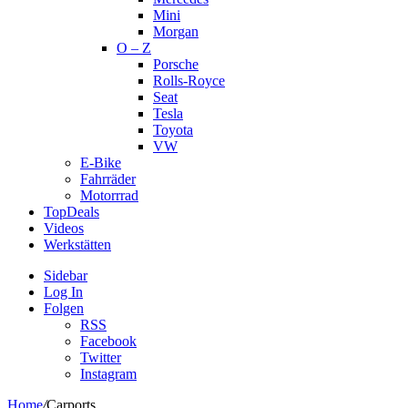
Mini
Morgan
O – Z
Porsche
Rolls-Royce
Seat
Tesla
Toyota
VW
E-Bike
Fahrräder
Motorrrad
TopDeals
Videos
Werkstätten
Sidebar
Log In
Folgen
RSS
Facebook
Twitter
Instagram
Home
/
Carports