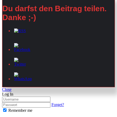
Du darfst den Beitrag teilen.
Danke ;-)
Close
Log In
Forget?
Remember me