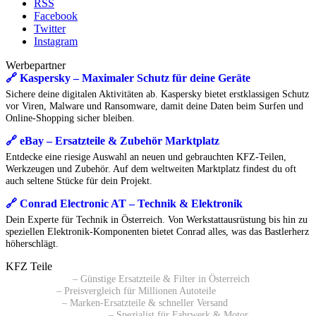
RSS
Facebook
Twitter
Instagram
Werbepartner
🔗 Kaspersky – Maximaler Schutz für deine Geräte
Sichere deine digitalen Aktivitäten ab. Kaspersky bietet erstklassigen Schutz
vor Viren, Malware und Ransomware, damit deine Daten beim Surfen und
Online-Shopping sicher bleiben.
🔗 eBay – Ersatzteile & Zubehör Marktplatz
Entdecke eine riesige Auswahl an neuen und gebrauchten KFZ-Teilen,
Werkzeugen und Zubehör. Auf dem weltweiten Marktplatz findest du oft
auch seltene Stücke für dein Projekt.
🔗 Conrad Electronic AT – Technik & Elektronik
Dein Experte für Technik in Österreich. Von Werkstattausrüstung bis hin zu
speziellen Elektronik-Komponenten bietet Conrad alles, was das Bastlerherz
höherschlägt.
KFZ Teile
🔗 Pkwteile AT
– Günstige Ersatzteile & Filter in Österreich
🔗 Daparto
– Preisvergleich für Millionen Autoteile
🔗 kfzteile24
– Marken-Ersatzteile & schneller Versand
🔗 Autoersatzteile24 AT
– Spezialist für Fahrwerk & Motor