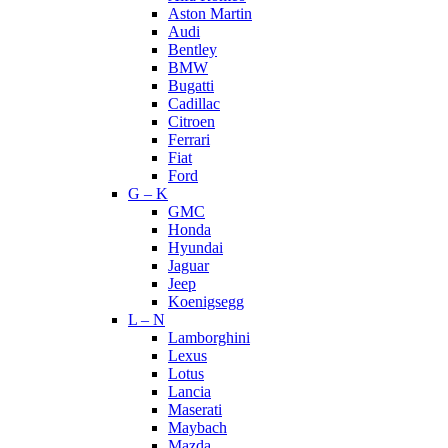
Aston Martin
Audi
Bentley
BMW
Bugatti
Cadillac
Citroen
Ferrari
Fiat
Ford
G – K
GMC
Honda
Hyundai
Jaguar
Jeep
Koenigsegg
L – N
Lamborghini
Lexus
Lotus
Lancia
Maserati
Maybach
Mazda