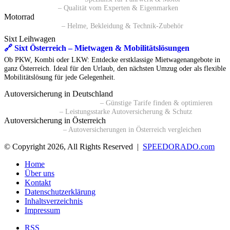
🔗 ATP Autoteile
– Qualität vom Experten & Eigenmarken
Motorrad
🔗 Polo Motorrad
– Helme, Bekleidung & Technik-Zubehör
Sixt Leihwagen
🔗 Sixt Österreich – Mietwagen & Mobilitätslösungen
Ob PKW, Kombi oder LKW: Entdecke erstklassige Mietwagenangebote in
ganz Österreich. Ideal für den Urlaub, den nächsten Umzug oder als flexible
Mobilitätslösung für jede Gelegenheit.
Autoversicherung in Deutschland
🔗 Kfz-Versicherungsvergleich
– Günstige Tarife finden & optimieren
🔗 BavariaDirekt
– Leistungsstarke Autoversicherung & Schutz
Autoversicherung in Österreich
🔗 durchblicker.at
– Autoversicherungen in Österreich vergleichen
© Copyright 2026, All Rights Reserved |
SPEEDORADO.com
Home
Über uns
Kontakt
Datenschutzerklärung
Inhaltsverzeichnis
Impressum
RSS