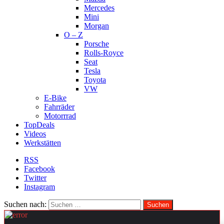
Mercedes
Mini
Morgan
O – Z
Porsche
Rolls-Royce
Seat
Tesla
Toyota
VW
E-Bike
Fahrräder
Motorrrad
TopDeals
Videos
Werkstätten
RSS
Facebook
Twitter
Instagram
Suchen nach: