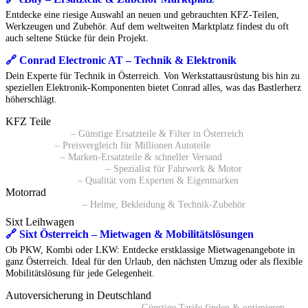
Entdecke eine riesige Auswahl an neuen und gebrauchten KFZ-Teilen,
Werkzeugen und Zubehör. Auf dem weltweiten Marktplatz findest du oft
auch seltene Stücke für dein Projekt.
🔗 Conrad Electronic AT – Technik & Elektronik
Dein Experte für Technik in Österreich. Von Werkstattausrüstung bis hin zu
speziellen Elektronik-Komponenten bietet Conrad alles, was das Bastlerherz
höherschlägt.
KFZ Teile
🔗 Pkwteile AT
– Günstige Ersatzteile & Filter in Österreich
🔗 Daparto
– Preisvergleich für Millionen Autoteile
🔗 kfzteile24
– Marken-Ersatzteile & schneller Versand
🔗 Autoersatzteile24 AT
– Spezialist für Fahrwerk & Motor
🔗 ATP Autoteile
– Qualität vom Experten & Eigenmarken
Motorrad
🔗 Polo Motorrad
– Helme, Bekleidung & Technik-Zubehör
Sixt Leihwagen
🔗 Sixt Österreich – Mietwagen & Mobilitätslösungen
Ob PKW, Kombi oder LKW: Entdecke erstklassige Mietwagenangebote in
ganz Österreich. Ideal für den Urlaub, den nächsten Umzug oder als flexible
Mobilitätslösung für jede Gelegenheit.
Autoversicherung in Deutschland
🔗 Kfz-Versicherungsvergleich
– Günstige Tarife finden & optimieren