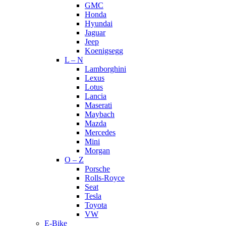
GMC
Honda
Hyundai
Jaguar
Jeep
Koenigsegg
L – N
Lamborghini
Lexus
Lotus
Lancia
Maserati
Maybach
Mazda
Mercedes
Mini
Morgan
O – Z
Porsche
Rolls-Royce
Seat
Tesla
Toyota
VW
E-Bike