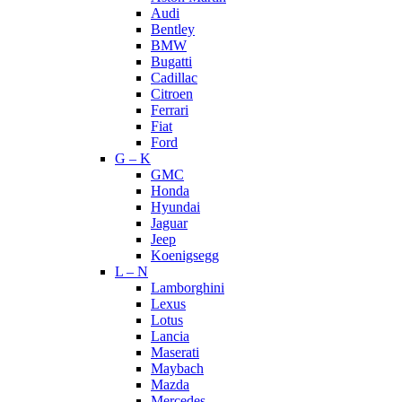
Audi
Bentley
BMW
Bugatti
Cadillac
Citroen
Ferrari
Fiat
Ford
G – K
GMC
Honda
Hyundai
Jaguar
Jeep
Koenigsegg
L – N
Lamborghini
Lexus
Lotus
Lancia
Maserati
Maybach
Mazda
Mercedes