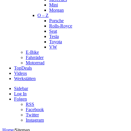
Mini
Morgan
O – Z
Porsche
Rolls-Royce
Seat
Tesla
Toyota
VW
E-Bike
Fahrräder
Motorrrad
TopDeals
Videos
Werkstätten
Sidebar
Log In
Folgen
RSS
Facebook
Twitter
Instagram
Home
/
Sitemap