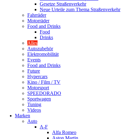
Gesetze Straßenverkehr
Neue Urteile zum Thema Straßenverkehr
Fahrräder
Motorräder
Food and Drinks
Food
Drinks
Alles
Autozubehör
Elektromobilität
Events
Food and Drinks
Future
Hypercars
Kino / Film / TV
Motorsport
SPEEDORADO
Sportwagen
Tuning
Videos
Marken
Auto
A-F
Alfa Romeo
Aston Martin