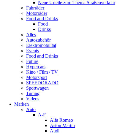
Neue Urteile zum Thema Straßenverkehr
Fahrräder
Motorräder
Food and Drinks
Food
Drinks
Alles
Autozubehör
Elektromobilität
Events
Food and Drinks
Future
Hypercars
Kino / Film / TV
Motorsport
SPEEDORADO
Sportwagen
Tuning
Videos
Marken
Auto
A-F
Alfa Romeo
Aston Martin
Audi