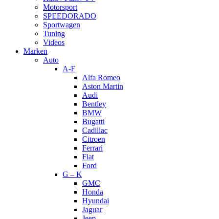
Motorsport
SPEEDORADO
Sportwagen
Tuning
Videos
Marken
Auto
A-F
Alfa Romeo
Aston Martin
Audi
Bentley
BMW
Bugatti
Cadillac
Citroen
Ferrari
Fiat
Ford
G – K
GMC
Honda
Hyundai
Jaguar
Jeep