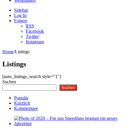
Werkstätten
Sidebar
Log In
Folgen
RSS
Facebook
Twitter
Instagram
Home
/
Listings
Listings
[auto_listings_search style=“1″]
Suchen
Suchen
Populär
Kürzlich
Kommentare