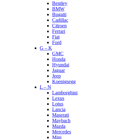
Bentley
BMW
Bugatti
Cadillac
Citroen
Ferrari
Fiat
Ford
G – K
GMC
Honda
Hyundai
Jaguar
Jeep
Koenigsegg
L – N
Lamborghini
Lexus
Lotus
Lancia
Maserati
Maybach
Mazda
Mercedes
Mini