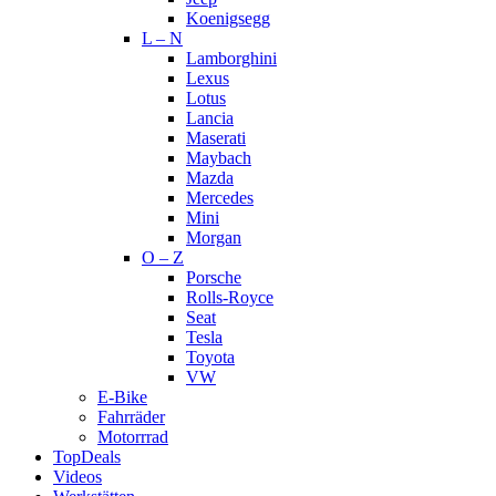
Koenigsegg
L – N
Lamborghini
Lexus
Lotus
Lancia
Maserati
Maybach
Mazda
Mercedes
Mini
Morgan
O – Z
Porsche
Rolls-Royce
Seat
Tesla
Toyota
VW
E-Bike
Fahrräder
Motorrrad
TopDeals
Videos