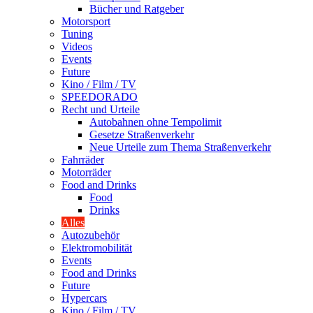
Bücher und Ratgeber
Motorsport
Tuning
Videos
Events
Future
Kino / Film / TV
SPEEDORADO
Recht und Urteile
Autobahnen ohne Tempolimit
Gesetze Straßenverkehr
Neue Urteile zum Thema Straßenverkehr
Fahrräder
Motorräder
Food and Drinks
Food
Drinks
Alles
Autozubehör
Elektromobilität
Events
Food and Drinks
Future
Hypercars
Kino / Film / TV