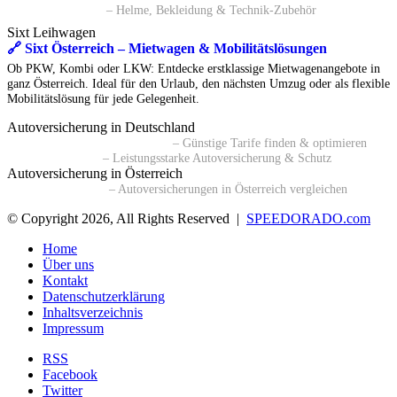
🔗 Polo Motorrad
– Helme, Bekleidung & Technik-Zubehör
Sixt Leihwagen
🔗 Sixt Österreich – Mietwagen & Mobilitätslösungen
Ob PKW, Kombi oder LKW: Entdecke erstklassige Mietwagenangebote in
ganz Österreich. Ideal für den Urlaub, den nächsten Umzug oder als flexible
Mobilitätslösung für jede Gelegenheit.
Autoversicherung in Deutschland
🔗 Kfz-Versicherungsvergleich
– Günstige Tarife finden & optimieren
🔗 BavariaDirekt
– Leistungsstarke Autoversicherung & Schutz
Autoversicherung in Österreich
🔗 durchblicker.at
– Autoversicherungen in Österreich vergleichen
© Copyright 2026, All Rights Reserved |
SPEEDORADO.com
Home
Über uns
Kontakt
Datenschutzerklärung
Inhaltsverzeichnis
Impressum
RSS
Facebook
Twitter