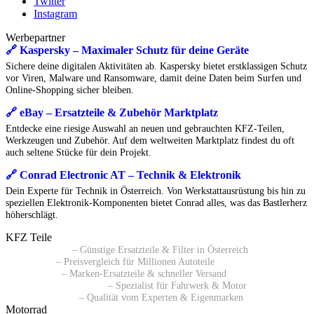
Twitter
Instagram
Werbepartner
🔗 Kaspersky – Maximaler Schutz für deine Geräte
Sichere deine digitalen Aktivitäten ab. Kaspersky bietet erstklassigen Schutz
vor Viren, Malware und Ransomware, damit deine Daten beim Surfen und
Online-Shopping sicher bleiben.
🔗 eBay – Ersatzteile & Zubehör Marktplatz
Entdecke eine riesige Auswahl an neuen und gebrauchten KFZ-Teilen,
Werkzeugen und Zubehör. Auf dem weltweiten Marktplatz findest du oft
auch seltene Stücke für dein Projekt.
🔗 Conrad Electronic AT – Technik & Elektronik
Dein Experte für Technik in Österreich. Von Werkstattausrüstung bis hin zu
speziellen Elektronik-Komponenten bietet Conrad alles, was das Bastlerherz
höherschlägt.
KFZ Teile
🔗 Pkwteile AT
– Günstige Ersatzteile & Filter in Österreich
🔗 Daparto
– Preisvergleich für Millionen Autoteile
🔗 kfzteile24
– Marken-Ersatzteile & schneller Versand
🔗 Autoersatzteile24 AT
– Spezialist für Fahrwerk & Motor
🔗 ATP Autoteile
– Qualität vom Experten & Eigenmarken
Motorrad